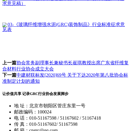
求意见稿）
03-《玻璃纤维增强水泥(GRC)装饰制品》行业标准征求意
见表
上一篇
协会常务副理事长兼秘书长崔琪教授出席广东省纤维复
合材料行业协会成立大会
下一篇
中建材联标发[2020]69号 关于下达2020年第八批协会标
准制定计划的通知
让价值共享 记录GRC行业协会发展脚步
地 址：北京市朝阳区管庄东里一号
邮政编码：100024
电 话：010-51167598 / 51167602 / 51167418
传 真：010-51167602/ 51167598
邮 箱：cngrc@qq.com