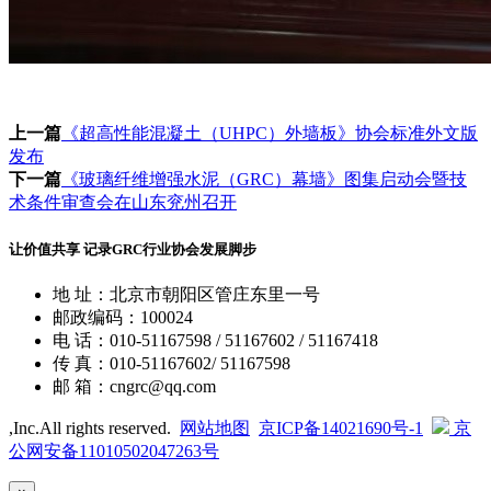
上一篇
《超高性能混凝土（UHPC）外墙板》协会标准外文版
发布
下一篇
《玻璃纤维增强水泥（GRC）幕墙》图集启动会暨技
术条件审查会在山东兖州召开
让价值共享 记录GRC行业协会发展脚步
地 址：北京市朝阳区管庄东里一号
邮政编码：100024
电 话：010-51167598 / 51167602 / 51167418
传 真：010-51167602/ 51167598
邮 箱：cngrc@qq.com
,Inc.All rights reserved.
网站地图
京ICP备14021690号-1
京
公网安备11010502047263号